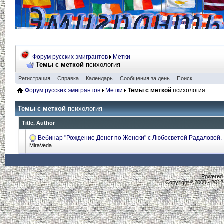
Форум русских эмигрантов
Метки
Темы с меткой
психология
Регистрация
Справка
Календарь
Сообщения за день
Поиск
Форум русских эмигрантов
Метки
Темы с меткой
психология
Темы с меткой
психология
Title, Author
Вебинар "Рождение Денег по Женски" с Любосветой Радаловой.
MiraVeda
Powered b
Copyright ©2000 - 2012,